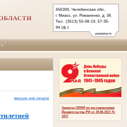
456300, Челябинская обл.,
г. Миасс, ул. Романенко, д. 36.
ОБЛАСТИ
Тел.: (3513) 55-08-19, 57-35-
94 (ф.)
miass.chel@sudrf.ru
развернуть
версия для печати
Запросы ОПФР по постановлению
Правительства РФ от 28.06.2021 №
стилетней
1037