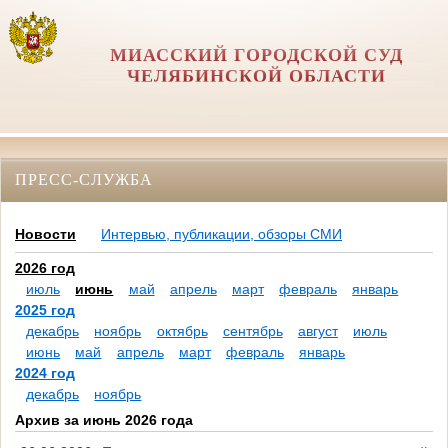
МИАССКИЙ ГОРОДСКОЙ СУД
ЧЕЛЯБИНСКОЙ ОБЛАСТИ
ПРЕСС-СЛУЖБА
Новости
Интервью, публикации, обзоры СМИ
2026 год
июль
июнь
май
апрель
март
февраль
январь
2025 год
декабрь
ноябрь
октябрь
сентябрь
август
июль
июнь
май
апрель
март
февраль
январь
2024 год
декабрь
ноябрь
Архив за июнь 2026 года