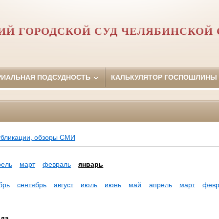
Й ГОРОДСКОЙ СУД ЧЕЛЯБИНСКОЙ 
РИАЛЬНАЯ ПОДСУДНОСТЬ
КАЛЬКУЛЯТОР ГОСПОШЛИНЫ
убликации, обзоры СМИ
рель
март
февраль
январь
брь
сентябрь
август
июль
июнь
май
апрель
март
февр
ода