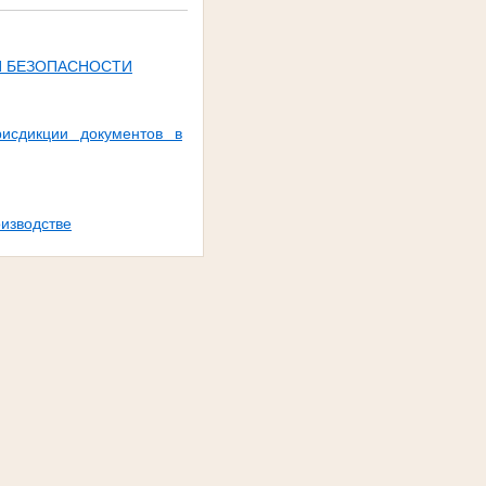
Й БЕЗОПАСНОСТИ
сдикции документов в
изводстве