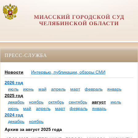
МИАССКИЙ ГОРОДСКОЙ СУД
ЧЕЛЯБИНСКОЙ ОБЛАСТИ
ПРЕСС-СЛУЖБА
Новости
Интервью, публикации, обзоры СМИ
2026 год
июль
июнь
май
апрель
март
февраль
январь
2025 год
декабрь
ноябрь
октябрь
сентябрь
август
июль
июнь
май
апрель
март
февраль
январь
2024 год
декабрь
ноябрь
Архив за август 2025 года