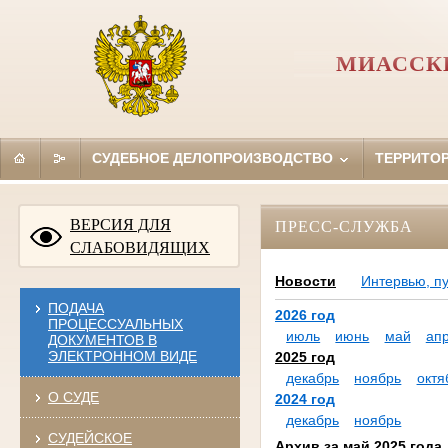
МИАССКИ
СУДЕБНОЕ ДЕЛОПРОИЗВОДСТВО
ТЕРРИТО
ВЕРСИЯ ДЛЯ
ПРЕСС-СЛУЖБА
СЛАБОВИДЯЩИХ
Новости
Интервью, п
ПОДАЧА
2026 год
ПРОЦЕССУАЛЬНЫХ
июль
июнь
май
ап
ДОКУМЕНТОВ В
ЭЛЕКТРОННОМ ВИДЕ
2025 год
декабрь
ноябрь
октя
О СУДЕ
2024 год
декабрь
ноябрь
СУДЕЙСКОЕ
Архив за май 2025 года