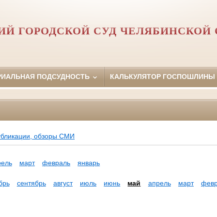
Й ГОРОДСКОЙ СУД ЧЕЛЯБИНСКОЙ 
РИАЛЬНАЯ ПОДСУДНОСТЬ
КАЛЬКУЛЯТОР ГОСПОШЛИНЫ
убликации, обзоры СМИ
рель
март
февраль
январь
брь
сентябрь
август
июль
июнь
май
апрель
март
фев