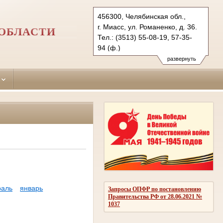
456300, Челябинская обл.,
г. Миасс, ул. Романенко, д. 36.
ОБЛАСТИ
Тел.: (3513) 55-08-19, 57-35-
94 (ф.)
miass.chel@sudrf.ru
развернуть
раль
январь
Запросы ОПФР по постановлению
Правительства РФ от 28.06.2021 №
1037