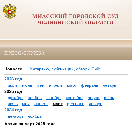
МИАССКИЙ ГОРОДСКОЙ СУД
ЧЕЛЯБИНСКОЙ ОБЛАСТИ
ПРЕСС-СЛУЖБА
Новости
Интервью, публикации, обзоры СМИ
2026 год
июль
июнь
май
апрель
март
февраль
январь
2025 год
декабрь
ноябрь
октябрь
сентябрь
август
июль
июнь
май
апрель
март
февраль
январь
2024 год
декабрь
ноябрь
Архив за март 2025 года