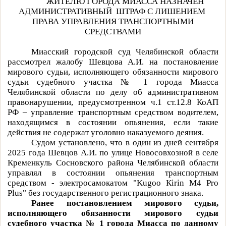
ЖИТЕЛЮ ГОРОДА МИАССА НАЗНАЧЕН
АДМИНИСТРАТИВНЫЙ
ШТРАФ С ЛИШЕНИЕМ
ПРАВА УПРАВЛЕНИЯ ТРАНСПОРТНЫМИ
СРЕДСТВАМИ
Миасский городской суд Челябинской области
рассмотрел жалобу Шевцова А.И. на постановление
мирового судьи, исполняющего обязанности мирового
судьи судебного участка № 1 города Миасса
Челябинской области по делу об административном
правонарушении, предусмотренном ч.1 ст.12.8 КоАП
РФ – управление транспортным средством водителем,
находящимся в состоянии опьянения, если такие
действия не содержат уголовно наказуемого деяния.
Судом установлено, что в один из дней сентября
2025 года Шевцов А.И. по улице Новосовхозной в селе
Кременкуль Сосновского района Челябинской области
управлял в состоянии опьянения транспортным
средством - электросамокатом "
Kugoo
К
irin
M
4
Pro
Plus
" без государственного регистрационного знака.
Ранее постановлением мирового судьи,
исполняющего обязанности мирового судьи
судебного участка № 1 города Миасса по данному