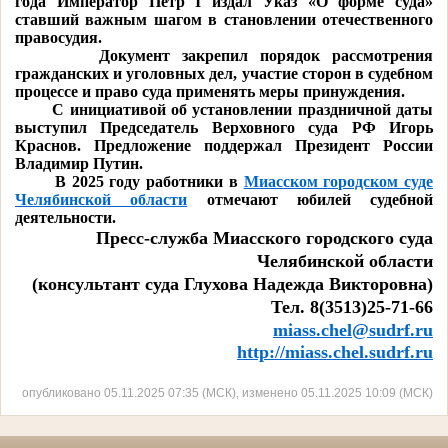
года Император Пётр
I
издал Указ «О форме суда»
ставший важным шагом в становлении отечественного
правосудия.
Документ закрепил порядок рассмотрения
гражданских и уголовных дел, участие сторон в судебном
процессе и право суда применять меры принуждения.
С инициативой об установлении праздничной даты
выступил Председатель Верховного суда РФ Игорь
Краснов. Предложение поддержал Президент России
Владимир Путин.
В 2025 году работники в
Миасском городском суде
Челябинской области
отмечают юбилей судебной
деятельности.
Пресс-служба Миасского городского суда
Челябинской области
(консультант суда Глухова Надежда Викторовна)
Тел. 8(3513)25-71-66
miass
.
chel
@
sudrf
.
ru
http
://miass.chel.sudrf.ru
опубликовано 05.11.2025 07:35 (МСК), изменено 05.11.2025 10:09 (МСК)