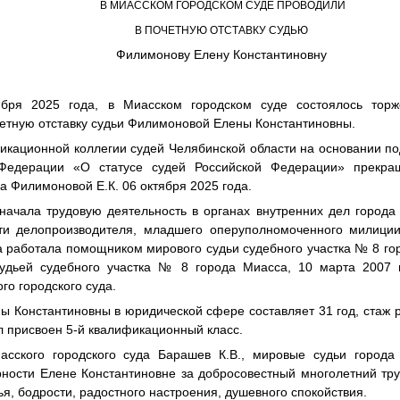
В МИАССКОМ ГОРОДСКОМ СУДЕ ПРОВОДИЛИ
В ПОЧЕТНУЮ ОТСТАВКУ СУДЬЮ
Филимонову Елену Константиновну
ября 2025 года, в Миасском городском суде состоялось торж
четную отставку судьи Филимоновой Елены Константиновны.
кационной коллегии судей Челябинской области на основании под
 Федерации «О статусе судей Российской Федерации» прекра
а Филимоновой Е.К. 06 октября 2025 года.
начала трудовую деятельность в органах внутренних дел города
ти делопроизводителя, младшего оперуполномоченного милиции,
а работала помощником мирового судьи судебного участка № 8 гор
удьей судебного участка № 8 города Миасса, 10 марта 2007 
го городского суда.
ы Константиновны в юридической сфере составляет 31 год, стаж 
ыл присвоен 5-й квалификационный класс.
асского городского суда Барашев К.В., мировые судьи города 
рности Елене Константиновне за добросовестный многолетний тр
ья, бодрости, радостного настроения, душевного спокойствия.