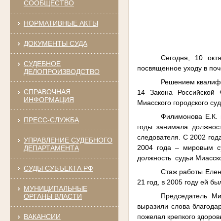
СООБЩЕСТВО
НОРМАТИВНЫЕ АКТЫ
ДОКУМЕНТЫ СУДА
Сегодня, 10 окт
СУДЕБНОЕ
посвященное уходу в по
ДЕЛОПРОИЗВОДСТВО
Решением квалифи
СПРАВОЧНАЯ
14 Закона Российской
ИНФОРМАЦИЯ
Миасского городского суд
Филимонова Е.К. 
ПРЕСС-СЛУЖБА
годы занимала должнос
следователя. С 2002 год
УПРАВЛЕНИЕ СУДЕБНОГО
2004 года – мировым с
ДЕПАРТАМЕНТА
должность судьи Миасско
СУДЫ СУБЪЕКТА РФ
Стаж работы Елен
21 год, в 2005 году ей б
МУНИЦИПАЛЬНЫЕ
Председатель Ми
ОРГАНЫ ВЛАСТИ
выразили слова благода
ВАКАНСИИ
пожелал крепкого здоров