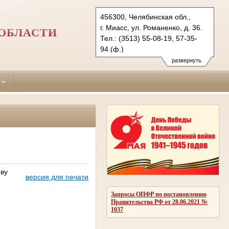
456300, Челябинская обл.,
г. Миасс, ул. Романенко, д. 36.
ОБЛАСТИ
Тел.: (3513) 55-08-19, 57-35-
94 (ф.)
miass.chel@sudrf.ru
развернуть
ву
версия для печати
Запросы ОПФР по постановлению
Правительства РФ от 28.06.2021 №
1037