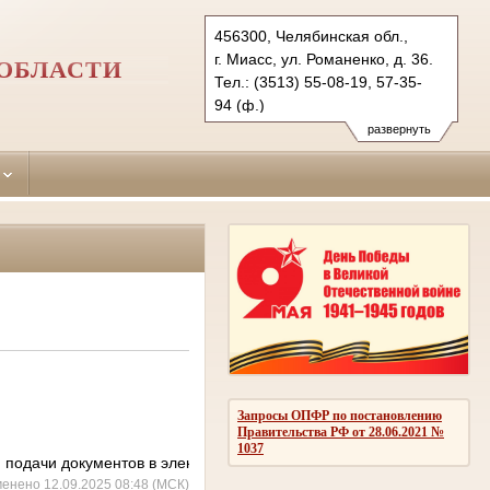
456300, Челябинская обл.,
г. Миасс, ул. Романенко, д. 36.
ОБЛАСТИ
Тел.: (3513) 55-08-19, 57-35-
94 (ф.)
miass.chel@sudrf.ru
развернуть
Запросы ОПФР по постановлению
Правительства РФ от 28.06.2021 №
1037
 подачи документов в электронном виде.
менено 12.09.2025 08:48 (МСК)