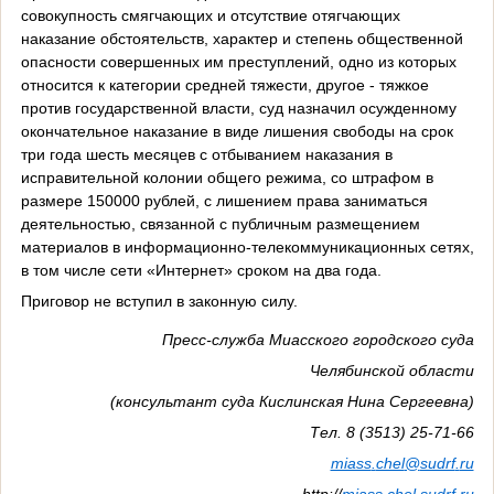
совокупность смягчающих и отсутствие отягчающих
наказание обстоятельств, характер и степень общественной
опасности совершенных им преступлений, одно из которых
относится к категории средней тяжести, другое - тяжкое
против государственной власти, суд назначил осужденному
окончательное наказание в виде лишения свободы на срок
три года шесть месяцев с отбыванием наказания в
исправительной колонии общего режима, со штрафом в
размере 150000 рублей, с лишением права заниматься
деятельностью, связанной с публичным размещением
материалов в информационно-телекоммуникационных сетях,
в том числе сети «Интернет» сроком на два года.
Приговор не вступил в законную силу.
Пресс-служба Миасского городского суда
Челябинской области
(консультант суда Кислинская Нина Сергеевна)
Тел. 8 (3513) 25-71-66
miass
.
chel
@
sudrf
.
ru
http
://
miass
.
chel
.
sudrf
.
ru