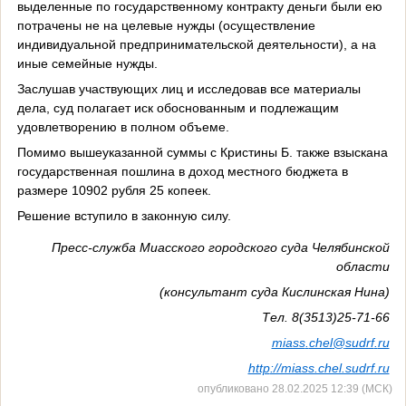
выделенные по государственному контракту деньги были ею
потрачены не на целевые нужды (осуществление
индивидуальной предпринимательской деятельности), а на
иные семейные нужды.
Заслушав участвующих лиц и исследовав все материалы
дела, суд полагает иск обоснованным и подлежащим
удовлетворению в полном объеме.
Помимо вышеуказанной суммы с Кристины Б. также взыскана
государственная пошлина в доход местного бюджета в
размере 10902 рубля 25 копеек.
Решение вступило в законную силу.
Пресс-служба Миасского городского суда Челябинской
области
(консультант суда Кислинская Нина)
Тел. 8(3513)25-71-66
miass
.
chel
@
sudrf
.
ru
http
://miass.chel.sudrf.ru
опубликовано 28.02.2025 12:39 (МСК)