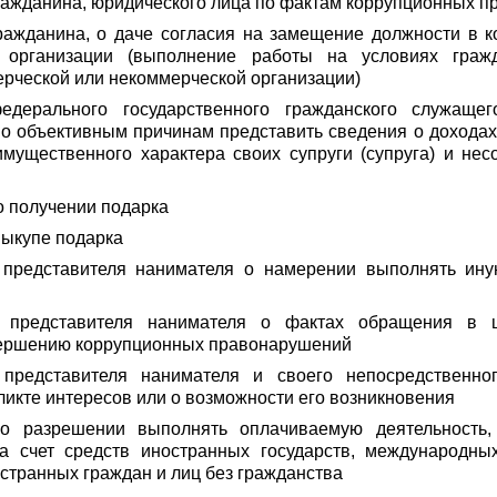
ажданина, юридического лица по фактам коррупционных 
ажданина, о даче согласия на замещение должности в к
 организации (выполнение работы на условиях гражд
ерческой или некоммерческой организации)
дерального государственного гражданского служащег
о объективным причинам представить сведения о доходах
имущественного характера своих супруги (супруга) и не
 получении подарка
выкупе подарка
представителя нанимателя о намерении выполнять ин
представителя нанимателя о фактах обращения в ц
вершению коррупционных правонарушений
представителя нанимателя и своего непосредственно
икте интересов или о возможности его возникновения
 разрешении выполнять оплачиваемую деятельность,
за счет средств иностранных государств, международны
остранных граждан и лиц без гражданства