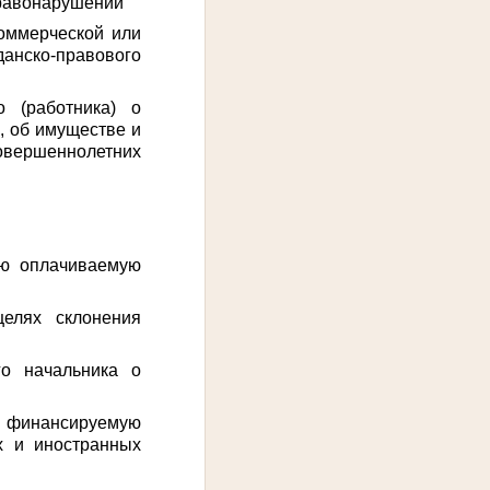
правонарушений
оммерческой или
анско-правового
о (работника) о
, об имуществе и
совершеннолетних
ую оплачиваемую
елях склонения
го начальника о
 финансируемую
х и иностранных