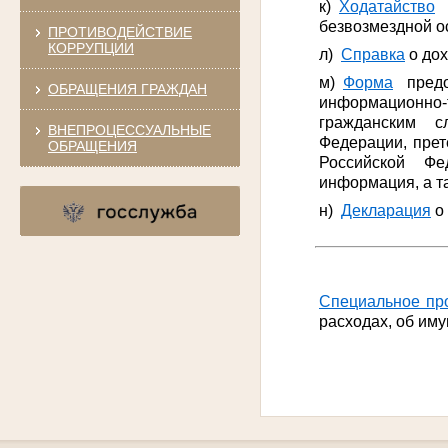
к)
Ходатайство
о
безвозмездной о
ПРОТИВОДЕЙСТВИЕ
КОРРУПЦИИ
л)
Cправка
о дох
м)
Форма
предо
ОБРАЩЕНИЯ ГРАЖДАН
информационно-
гражданским 
ВНЕПРОЦЕССУАЛЬНЫЕ
Федерации, пре
ОБРАЩЕНИЯ
Российской Фе
информация, а т
н)
Декларация
о
Специальное пр
расходах, об им