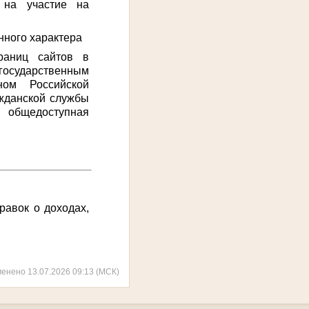
 на участие на
нного характера
раниц сайтов в
государственным
ом Российской
жданской службы
 общедоступная
равок о доходах,
менено 13.07.2026 09:13 (МСК)