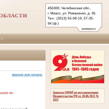
456300, Челябинская обл.,
г. Миасс, ул. Романенко, д. 36.
ОБЛАСТИ
Тел.: (3513) 55-08-19, 57-35-
94 (ф.)
miass.chel@sudrf.ru
развернуть
версия для печати
кните по
Запросы ОПФР по постановлению
Правительства РФ от 28.06.2021 №
1037