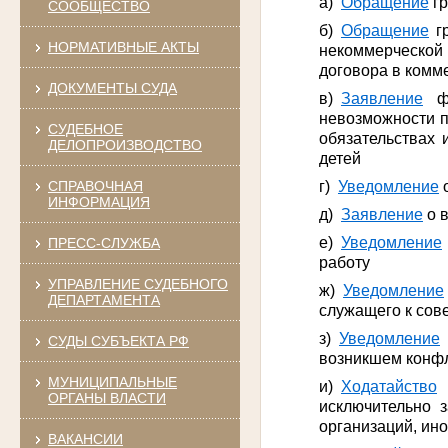
а)
Обращение
гр
СООБЩЕСТВО
б)
Обращение
гр
НОРМАТИВНЫЕ АКТЫ
некоммерческой
договора в комм
ДОКУМЕНТЫ СУДА
в)
Заявление
фе
невозможности п
СУДЕБНОЕ
обязательствах 
ДЕЛОПРОИЗВОДСТВО
детей
СПРАВОЧНАЯ
г)
Уведомление
о
ИНФОРМАЦИЯ
д)
Заявление
о 
е)
Уведомление
ПРЕСС-СЛУЖБА
работу
УПРАВЛЕНИЕ СУДЕБНОГО
ж)
Уведомление
ДЕПАРТАМЕНТА
служащего к со
з)
Уведомление
СУДЫ СУБЪЕКТА РФ
возникшем конфл
МУНИЦИПАЛЬНЫЕ
и)
Ходатайство
о
ОРГАНЫ ВЛАСТИ
исключительно 
организаций, ин
ВАКАНСИИ